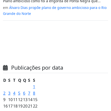
Plano ambicioso como foi a engorda de Ponta Negra que...
em
Álvaro Dias propõe plano de governo ambicioso para o Rio
Grande do Norte
Publicações por data
D
S
T
Q
Q
S
S
1
2
3
4
5
6
7
8
9
10
11
12
13
14
15
16
17
18
19
20
21
22