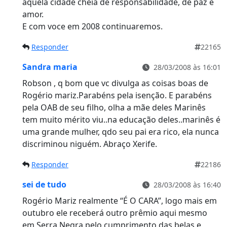
aquela cidade cheia de responsabilidade, de paz e
amor.
E com voce em 2008 continuaremos.
Responder
22165
Sandra maria
28/03/2008 às 16:01
Robson , q bom que vc divulga as coisas boas de
Rogério mariz.Parabéns pela isenção. E parabéns
pela OAB de seu filho, olha a mãe deles Marinês
tem muito mérito viu..na educação deles..marinês é
uma grande mulher, qdo seu pai era rico, ela nunca
discriminou niguém. Abraço Xerife.
Responder
22186
sei de tudo
28/03/2008 às 16:40
Rogério Mariz realmente “É O CARA”, logo mais em
outubro ele receberá outro prêmio aqui mesmo
em Serra Negra pelo cumprimento das belas e