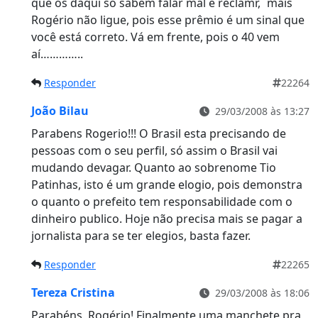
que os daqui só sabem falar mal e reclamr, ´mais
Rogério não ligue, pois esse prêmio é um sinal que
você está correto. Vá em frente, pois o 40 vem
aí…………..
Responder
22264
João Bilau
29/03/2008 às 13:27
Parabens Rogerio!!! O Brasil esta precisando de
pessoas com o seu perfil, só assim o Brasil vai
mudando devagar. Quanto ao sobrenome Tio
Patinhas, isto é um grande elogio, pois demonstra
o quanto o prefeito tem responsabilidade com o
dinheiro publico. Hoje não precisa mais se pagar a
jornalista para se ter elegios, basta fazer.
Responder
22265
Tereza Cristina
29/03/2008 às 18:06
Parabéns, Rogério! Finalmente uma manchete pra