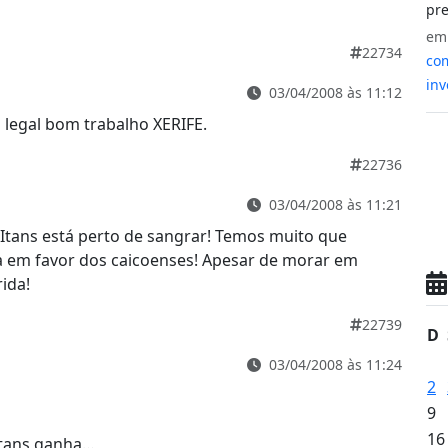
pre
e
22734
com
inv
03/04/2008 às 11:12
 legal bom trabalho XERIFE.
22736
03/04/2008 às 11:21
Itans está perto de sangrar! Temos muito que
a em favor dos caicoenses! Apesar de morar em
ida!
22739
D
03/04/2008 às 11:24
2
9
16
itans ganha…