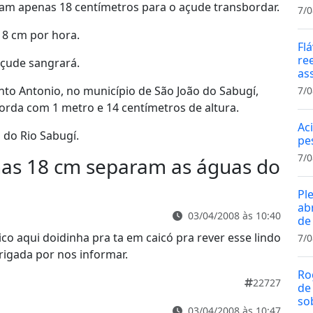
tam apenas 18 centímetros para o açude transbordar.
7/0
8 cm por hora.
Fl
re
açude sangrará.
as
to Antonio, no município de São João do Sabugí,
7/0
borda com 1 metro e 14 centímetros de altura.
Ac
 do Rio Sabugí.
pe
7/0
as 18 cm separam as águas do
Pl
ab
03/04/2008 às 10:40
de
ico aqui doidinha pra ta em caicó pra rever esse lindo
7/0
rigada por nos informar.
Ro
22727
de
so
03/04/2008 às 10:47