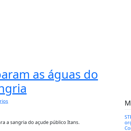
param as águas do
ngria
rios
M
ST
a a sangria do açude público Itans.
or
Co