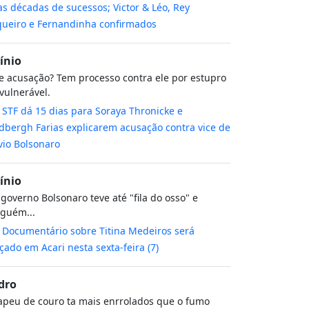
s décadas de sucessos; Victor & Léo, Rey
ueiro e Fernandinha confirmados
cínio
 acusação? Tem processo contra ele por estupro
vulnerável.
m
STF dá 15 dias para Soraya Thronicke e
dbergh Farias explicarem acusação contra vice de
vio Bolsonaro
cínio
governo Bolsonaro teve até "fila do osso" e
guém...
m
Documentário sobre Titina Medeiros será
çado em Acari nesta sexta-feira (7)
dro
peu de couro ta mais enrrolados que o fumo