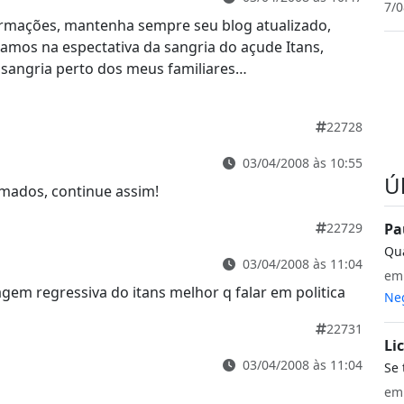
7/0
nformações, mantenha sempre seu blog atualizado,
tamos na espectativa da sangria do açude Itans,
sangria perto dos meus familiares…
22728
03/04/2008 às 10:55
Ú
mados, continue assim!
Pa
22729
Qua
03/04/2008 às 11:04
e
gem regressiva do itans melhor q falar em politica
Neg
22731
Li
03/04/2008 às 11:04
Se 
e