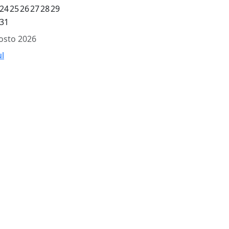
24
25
26
27
28
29
31
osto 2026
ul