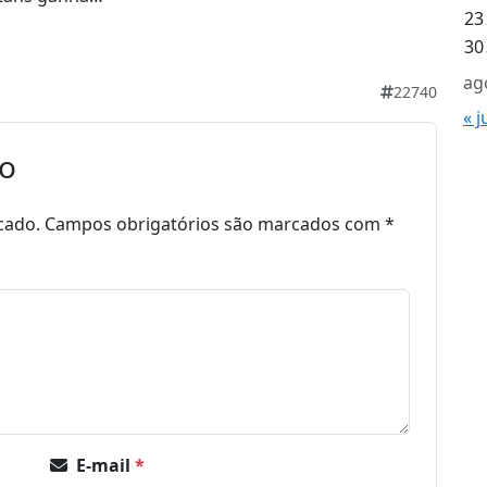
23
30
ag
22740
« j
io
cado.
Campos obrigatórios são marcados com
*
E-mail
*