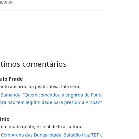
8/2026
ltimos comentários
ulo Frade
nto absurdo na justificativa, fala sério!
m
Samanda: “Quem comandou a engorda de Ponta
ra não tem legitimidade para presidir a Arsban”
cínio
tem muita gente, é sinal de lixo cultural.
m
Com Arena das Dunas lotada, Safadão traz TBT e