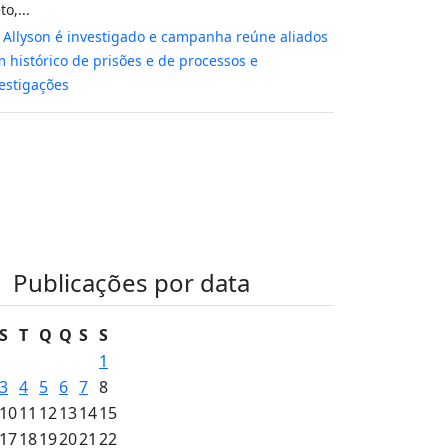
to,...
m
Allyson é investigado e campanha reúne aliados
 histórico de prisões e de processos e
estigações
Publicações por data
S
T
Q
Q
S
S
1
3
4
5
6
7
8
10
11
12
13
14
15
17
18
19
20
21
22