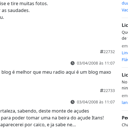
dua
se e tire muitas fotos.
Vaq
 as saudades.
u.
Li
Que
de 
e
22732
Lin
Flá
03/04/2008 às 11:07
e blog é melhor que meu radio aqui é um blog maxo
Li
No 
nin
22733
e
03/04/2008 às 11:07
lan
rtaleza, sabendo, deste monte de açudes
Pe
para poder tomar uma na beira do açude Itans!
parecerei por caico, e ja sabe ne…
Cha