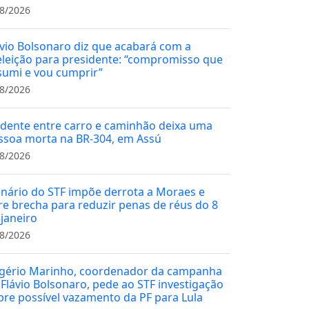
8/2026
ávio Bolsonaro diz que acabará com a
eleição para presidente: “compromisso que
sumi e vou cumprir”
8/2026
idente entre carro e caminhão deixa uma
ssoa morta na BR-304, em Assú
8/2026
enário do STF impõe derrota a Moraes e
re brecha para reduzir penas de réus do 8
 janeiro
8/2026
gério Marinho, coordenador da campanha
 Flávio Bolsonaro, pede ao STF investigação
bre possível vazamento da PF para Lula