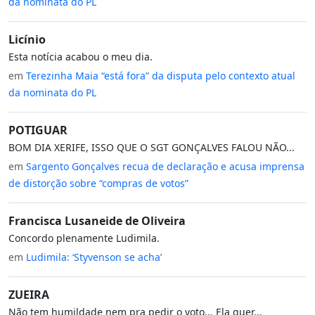
da nominata do PL
Licínio
Esta notícia acabou o meu dia.
em
Terezinha Maia “está fora” da disputa pelo contexto atual
da nominata do PL
POTIGUAR
BOM DIA XERIFE, ISSO QUE O SGT GONÇALVES FALOU NÃO...
em
Sargento Gonçalves recua de declaração e acusa imprensa
de distorção sobre “compras de votos”
Francisca Lusaneide de Oliveira
Concordo plenamente Ludimila.
em
Ludimila: ‘Styvenson se acha’
ZUEIRA
Não tem humildade nem pra pedir o voto... Ela quer...