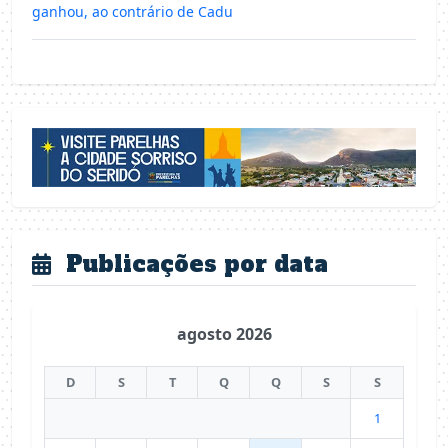
ganhou, ao contrário de Cadu
Publicações por data
agosto 2026
D
S
T
Q
Q
S
S
1