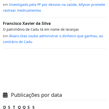
em
Investigado pela PF por desvios na saúde, Allyson promete
rastrear medicamentos
Francisco Xavier da Silva
O patrimônio de Cadu tá em nome de laranjas
em
Álvaro Dias soube administrar o dinheiro que ganhou, ao
contrário de Cadu
Publicações por data
D
S
T
Q
Q
S
S