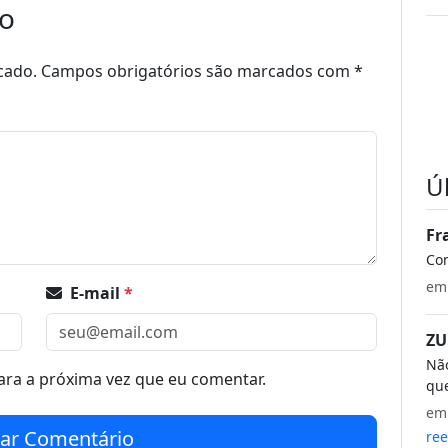
io
cado.
Campos obrigatórios são marcados com
*
Ú
Fr
Co
e
E-mail
*
ZU
Não
ra a próxima vez que eu comentar.
que
e
iar Comentário
ree