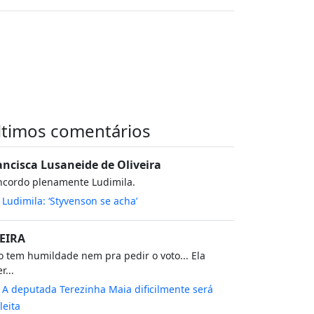
ltimos comentários
ancisca Lusaneide de Oliveira
ncordo plenamente Ludimila.
m
Ludimila: ‘Styvenson se acha’
EIRA
 tem humildade nem pra pedir o voto... Ela
r...
m
A deputada Terezinha Maia dificilmente será
leita