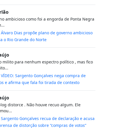
rlão
no ambicioso como foi a engorda de Ponta Negra
...
m
Álvaro Dias propõe plano de governo ambicioso
a o Rio Grande do Norte
aújo
 milito para nenhum espectro político , mas fico
to...
m
VÍDEO: Sargento Gonçalves nega compra de
os e afirma que fala foi tirada de contexto
aújo
log distorce . Não houve recuo algum. Ele
rmou...
m
Sargento Gonçalves recua de declaração e acusa
rensa de distorção sobre “compras de votos”