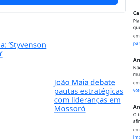
Ca
Pla
que
e
a: ‘Styvenson
par
’
Ar
Não
mui
João Maia debate
e
pautas estratégicas
vot
com lideranças em
Mossoró
Ar
O b
afi
e
imp