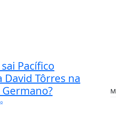
sai Pacífico
 David Tôrres na
o Germano?
M
io