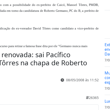
do com a possibilidade do ex-prefeito de Caicó, Manoel Tôrres, PMDB,
dada em torno da candidatura de Roberto Germano, PC do B, a prefeito de
ndicação do ex-vereador David Tôrres como candidato a vice-prefeito de
Ex
urso para retirar a famosa frase dita por ele “Germano nunca mais
en
 renovada: sai Pacífico
Da
7/0
Tôrres na chapa de Roberto
Mu
co
08/05/2008 às 11:52
ex
7/0
26365
Lu
7/0