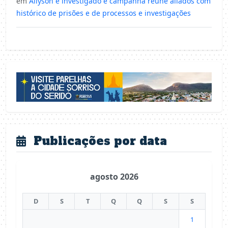
em
Allyson é investigado e campanha reúne aliados com
histórico de prisões e de processos e investigações
Publicações por data
agosto 2026
D
S
T
Q
Q
S
S
1