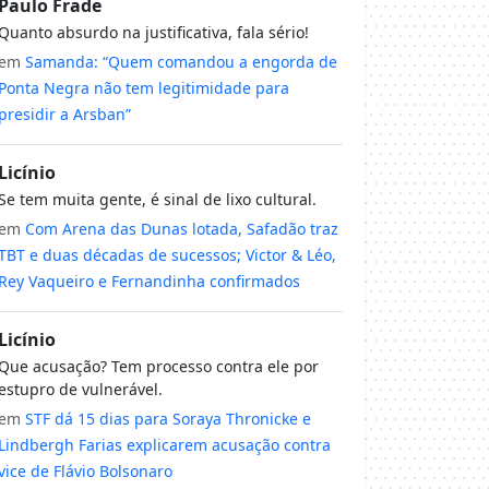
Paulo Frade
Quanto absurdo na justificativa, fala sério!
em
Samanda: “Quem comandou a engorda de
Ponta Negra não tem legitimidade para
presidir a Arsban”
Licínio
Se tem muita gente, é sinal de lixo cultural.
em
Com Arena das Dunas lotada, Safadão traz
TBT e duas décadas de sucessos; Victor & Léo,
Rey Vaqueiro e Fernandinha confirmados
Licínio
Que acusação? Tem processo contra ele por
estupro de vulnerável.
em
STF dá 15 dias para Soraya Thronicke e
Lindbergh Farias explicarem acusação contra
vice de Flávio Bolsonaro