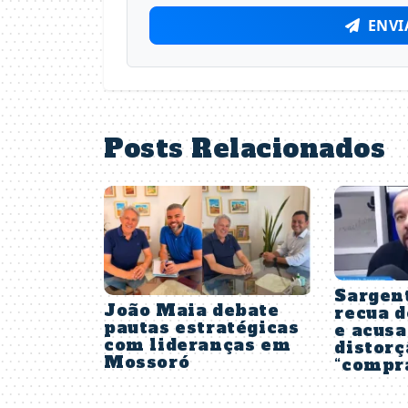
ENVI
Posts Relacionados
Sargen
João Maia debate
recua d
pautas estratégicas
e acus
com lideranças em
distorç
Mossoró
“compra