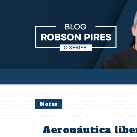
Notas
Aeronáutica libe