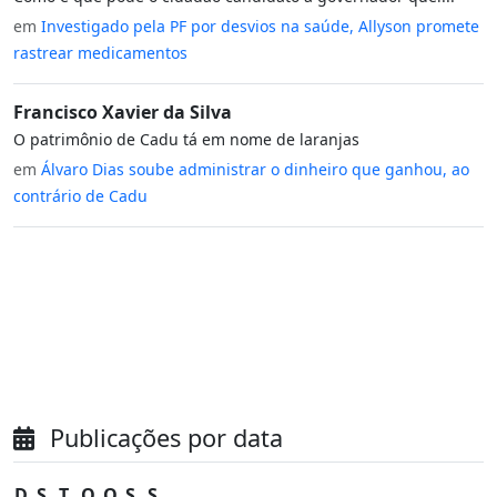
em
Investigado pela PF por desvios na saúde, Allyson promete
rastrear medicamentos
Francisco Xavier da Silva
O patrimônio de Cadu tá em nome de laranjas
em
Álvaro Dias soube administrar o dinheiro que ganhou, ao
contrário de Cadu
Publicações por data
D
S
T
Q
Q
S
S