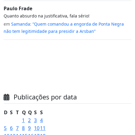
Paulo Frade
Quanto absurdo na justificativa, fala sério!
em
Samanda: “Quem comandou a engorda de Ponta Negra
não tem legitimidade para presidir a Arsban”
Publicações por data
D
S
T
Q
Q
S
S
1
2
3
4
5
6
7
8
9
10
11