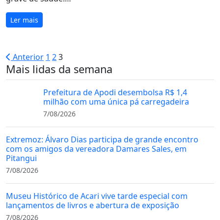
Ler mais
Paginação
Anterior
1
2
3
Mais lidas da semana
de
posts
Prefeitura de Apodi desembolsa R$ 1,4
milhão com uma única pá carregadeira
7/08/2026
Extremoz: Álvaro Dias participa de grande encontro
com os amigos da vereadora Damares Sales, em
Pitangui
7/08/2026
Museu Histórico de Acari vive tarde especial com
lançamentos de livros e abertura de exposição
7/08/2026