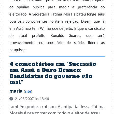
Em Assú, comentam que também foi feita uma pesquisa
de opinião pública para medir a preferência do
eleitorado. A Secretária Fátima Morais bateu longe seus
possíveis concorrentes no item rejeição. Dizem que lá
em Assú não tem Wilma que dê jeito. E que o candidato
do atual prefeito Ronaldo Soares, que será
provavelmente seu secretário de saúde, lidera as
pesquisas.
4 comentários em "
Sucessão
em Assú e Ouro Branco:
Candidatas do governo vão
mal
"
maria
(
site
)
21/06/2007 às 13:46
também pudera robson. A antipatia dessa Fátima
Morais é pra correr com todo o eleitor de Assu.