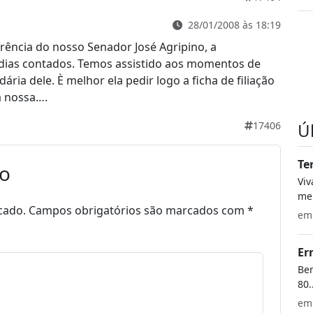
28/01/2008 às 18:19
rência do nosso Senador José Agripino, a
dias contados. Temos assistido aos momentos de
dária dele. È melhor ela pedir logo a ficha de filiação
a nossa….
Ú
17406
Te
io
Vi
meu
cado.
Campos obrigatórios são marcados com
*
e
Er
Bem
80.
e