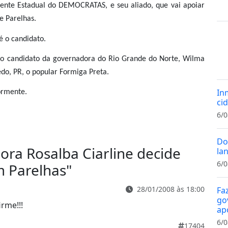
ente Estadual do DEMOCRATAS, e seu aliado, que vai apoiar
e Parelhas.
é o candidato.
ar o candidato da governadora do Rio Grande do Norte, Wilma
edo, PR, o popular Formiga Preta.
In
ormente.
cid
6/0
Do
ora Rosalba Ciarline decide
la
6/0
m Parelhas
"
28/01/2008 às 18:00
Fa
gov
irme!!!
ap
6/0
17404