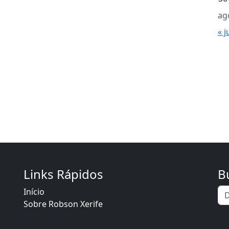
ag
« j
Links Rápidos
B
Início
Sobre Robson Xerife