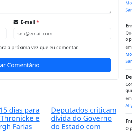
Mon
San
E-mail
*
Er
Que
o p
e
ra a próxima vez que eu comentar.
Mon
San
iar Comentário
De
Com
que
e
All
15 dias para
Deputados criticam
 Thronicke e
dívida do Governo
Fr
rgh Farias
do Estado com
O p