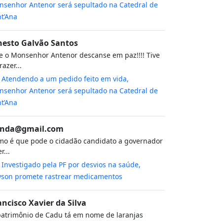
senhor Antenor será sepultado na Catedral de
t’Ana
nesto Galvão Santos
 o Monsenhor Antenor descanse em paz!!!! Tive
razer...
m
Atendendo a um pedido feito em vida,
senhor Antenor será sepultado na Catedral de
t’Ana
nda@gmail.com
o é que pode o cidadão candidato a governador
r...
m
Investigado pela PF por desvios na saúde,
yson promete rastrear medicamentos
ancisco Xavier da Silva
atrimônio de Cadu tá em nome de laranjas