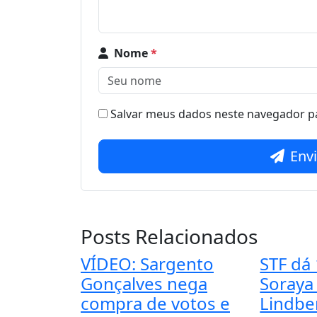
Nome
*
Salvar meus dados neste navegador pa
Env
Posts Relacionados
VÍDEO: Sargento
STF dá 
Gonçalves nega
Soraya
compra de votos e
Lindbe