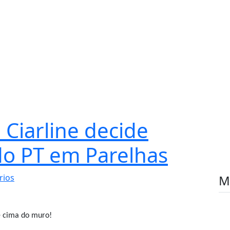
Ciarline decide
do PT em Parelhas
rios
M
e cima do muro!