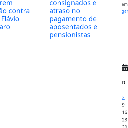
arem
consignados e
e
ão contra
atraso no
gan
 Flávio
pagamento de
aro
aposentados e
pensionistas
D
2
9
16
23
30