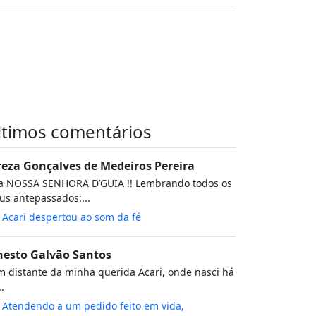
ltimos comentários
reza Gonçalves de Medeiros Pereira
va NOSSA SENHORA D’GUIA !! Lembrando todos os
s antepassados:...
m
Acari despertou ao som da fé
nesto Galvão Santos
 distante da minha querida Acari, onde nasci há
..
m
Atendendo a um pedido feito em vida,