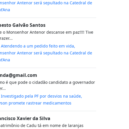
senhor Antenor será sepultado na Catedral de
t’Ana
nesto Galvão Santos
 o Monsenhor Antenor descanse em paz!!!! Tive
razer...
m
Atendendo a um pedido feito em vida,
senhor Antenor será sepultado na Catedral de
t’Ana
nda@gmail.com
o é que pode o cidadão candidato a governador
r...
m
Investigado pela PF por desvios na saúde,
yson promete rastrear medicamentos
ancisco Xavier da Silva
atrimônio de Cadu tá em nome de laranjas