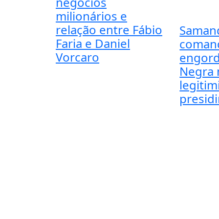
negócios
milionários e
relação entre Fábio
Saman
Faria e Daniel
coman
Vorcaro
engord
Negra 
legiti
presidi