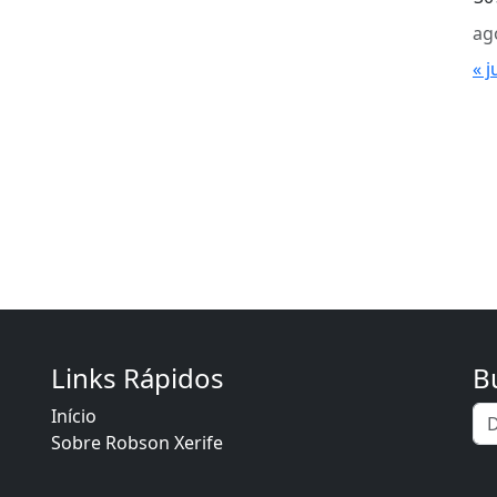
ag
« j
Links Rápidos
B
Início
Sobre Robson Xerife