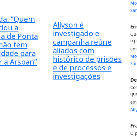
Mon
San
da: “Quem
Allyson é
dou a
Er
investigado e
a de Ponta
Que
campanha reúne
o p
não tem
aliados com
e
midade para
Mon
histórico de prisões
r a Arsban”
San
e de processos e
investigações
De
Com
que
e
All
Fr
O p