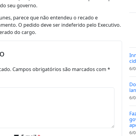
l do seu governo.
tunes, parece que não entendeu o recado e
tamento. O pedido deve ser indeferido pelo Executivo.
nerado do cargo.
io
In
cid
6/0
cado.
Campos obrigatórios são marcados com
*
Do
la
6/0
Fa
gov
ap
6/0