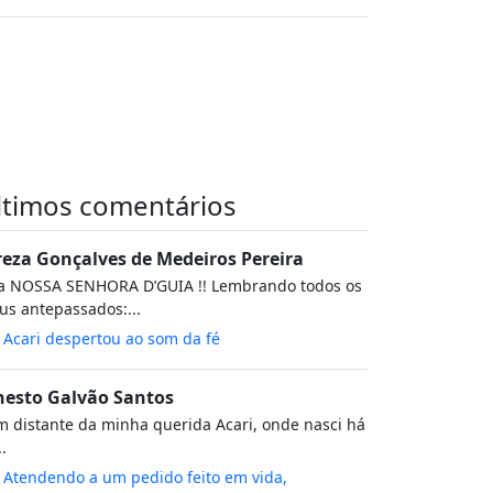
ltimos comentários
reza Gonçalves de Medeiros Pereira
va NOSSA SENHORA D’GUIA !! Lembrando todos os
s antepassados:...
m
Acari despertou ao som da fé
nesto Galvão Santos
 distante da minha querida Acari, onde nasci há
..
m
Atendendo a um pedido feito em vida,