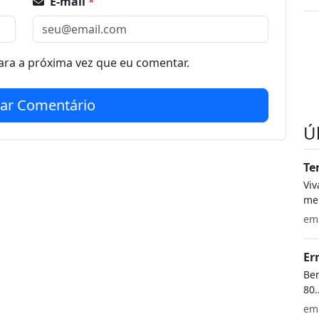
E-mail
*
ra a próxima vez que eu comentar.
iar Comentário
Ú
Te
Vi
meu
e
Er
Bem
80.
e