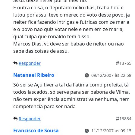
assu. deixe nelter por ai mesmo.
E outra coisa, o deputado nelio dias, trabalhou e
lutou por assu, teve o merecido voto deste povo, ja
nelter fica fazendo intrigas e futricas com ze maria
e o povo nao quiz votar nele e nem em ze maria,
qual culpa que ronaldo tem disso.
Marcos Dias, vc deve ser babao de nelter ou nao
sabe das coisas de assu.
Responder
13765
Natanael Ribeiro
09/12/2007 às 22:58
Só sei se Açu tiver a tal da Fatima como prefeita, tá
todos lascados, só serve para ser babona de Vilma,
não tem experiência administrativa nenhuma, nem
competencia para ser nada
Responder
13834
Francisco de Sousa
11/12/2007 às 09:15