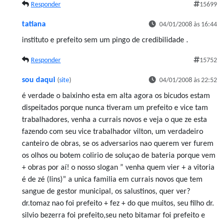
Responder
15699
tatiana
04/01/2008 às 16:44
instituto e prefeito sem um pingo de credibilidade .
Responder
15752
sou daqui
(
site
)
04/01/2008 às 22:52
é verdade o baixinho esta em alta agora os bicudos estam
dispeitados porque nunca tiveram um prefeito e vice tam
trabalhadores, venha a currais novos e veja o que ze esta
fazendo com seu vice trabalhador vilton, um verdadeiro
canteiro de obras, se os adversarios nao querem ver furem
os olhos ou botem colirio de soluçao de bateria porque vem
+ obras por aí! o nosso slogan ” venha quem vier + a vitoria
é de zé (lins)” a unica familia em currais novos que tem
sangue de gestor municipal, os salustinos, quer ver?
dr.tomaz nao foi prefeito + fez + do que muitos, seu filho dr.
silvio bezerra foi prefeito,seu neto bitamar foi prefeito e