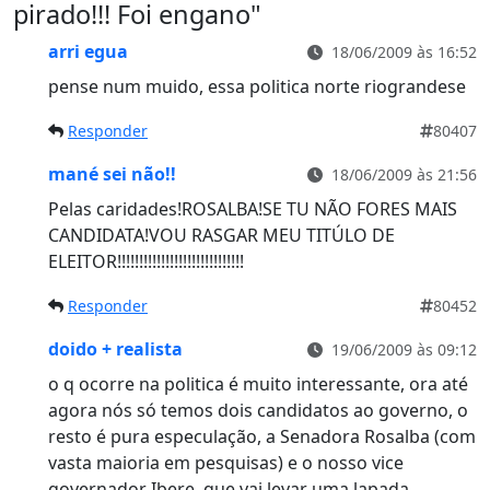
pirado!!! Foi engano
"
arri egua
18/06/2009 às 16:52
pense num muido, essa politica norte riograndese
Responder
80407
mané sei não!!
18/06/2009 às 21:56
Pelas caridades!ROSALBA!SE TU NÃO FORES MAIS
CANDIDATA!VOU RASGAR MEU TITÚLO DE
ELEITOR!!!!!!!!!!!!!!!!!!!!!!!!!!!!!
Responder
80452
doido + realista
19/06/2009 às 09:12
o q ocorre na politica é muito interessante, ora até
agora nós só temos dois candidatos ao governo, o
resto é pura especulação, a Senadora Rosalba (com
vasta maioria em pesquisas) e o nosso vice
governador Ibere, que vai levar uma lapada