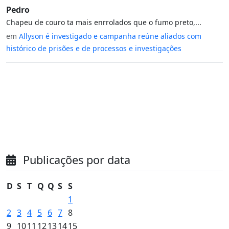
Pedro
Chapeu de couro ta mais enrrolados que o fumo preto,...
em
Allyson é investigado e campanha reúne aliados com
histórico de prisões e de processos e investigações
Publicações por data
D
S
T
Q
Q
S
S
1
2
3
4
5
6
7
8
9
10
11
12
13
14
15