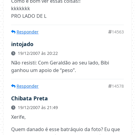
Como é bom ver essas coisas!!
kkkkkkk
PRO LADO DE L
Responder
14563
intojado
19/12/2007 às 20:22
Não resisti: Com Geraldão ao seu lado, Bibi
ganhou um apoio de “peso”.
Responder
14578
Chibata Preta
19/12/2007 às 21:49
Xerife,
Quem danado é esse batráquio da foto? Eu que