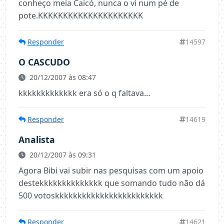
conheço meia Caicó, nunca o vi num pé de
pote.KKKKKKKKKKKKKKKKKKKKK
Responder
14597
O CASCUDO
20/12/2007 às 08:47
kkkkkkkkkkkkk era só o q faltava…
Responder
14619
Analista
20/12/2007 às 09:31
Agora Bibi vai subir nas pesquisas com um apoio
destekkkkkkkkkkkkkk que somando tudo não dá
500 votoskkkkkkkkkkkkkkkkkkkkkkkk
Responder
14621