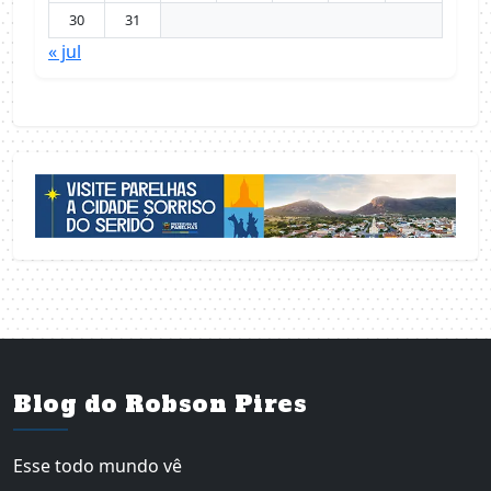
30
31
« jul
Blog do Robson Pires
Esse todo mundo vê