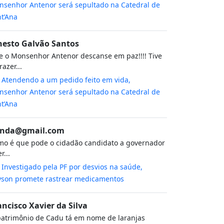
senhor Antenor será sepultado na Catedral de
t’Ana
nesto Galvão Santos
 o Monsenhor Antenor descanse em paz!!!! Tive
razer...
m
Atendendo a um pedido feito em vida,
senhor Antenor será sepultado na Catedral de
t’Ana
nda@gmail.com
o é que pode o cidadão candidato a governador
r...
m
Investigado pela PF por desvios na saúde,
yson promete rastrear medicamentos
ancisco Xavier da Silva
atrimônio de Cadu tá em nome de laranjas