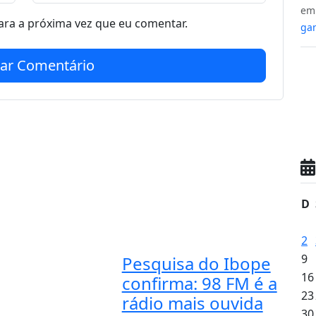
e
ra a próxima vez que eu comentar.
gan
iar Comentário
D
2
9
Pesquisa do Ibope
16
confirma: 98 FM é a
23
rádio mais ouvida
30