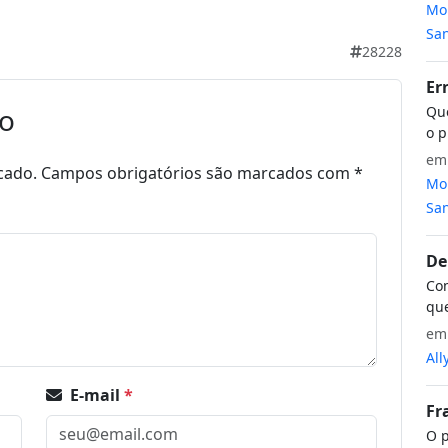
Mon
San
28228
Er
io
Que
o p
e
cado.
Campos obrigatórios são marcados com
*
Mon
San
De
Com
que
e
All
E-mail
*
Fr
O p