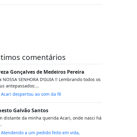
ltimos comentários
reza Gonçalves de Medeiros Pereira
va NOSSA SENHORA D’GUIA !! Lembrando todos os
s antepassados:...
m
Acari despertou ao som da fé
nesto Galvão Santos
 distante da minha querida Acari, onde nasci há
..
m
Atendendo a um pedido feito em vida,