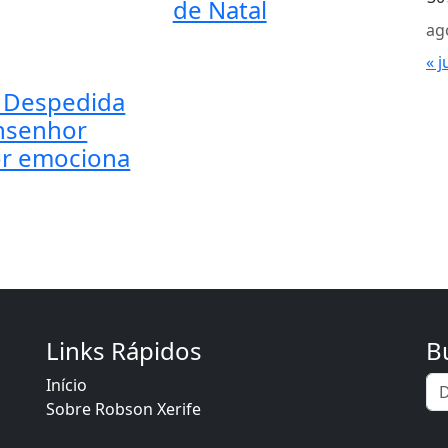
de Natal
ag
« j
 Despedida
nsenhor
r emociona
Links Rápidos
B
Início
Sobre Robson Xerife