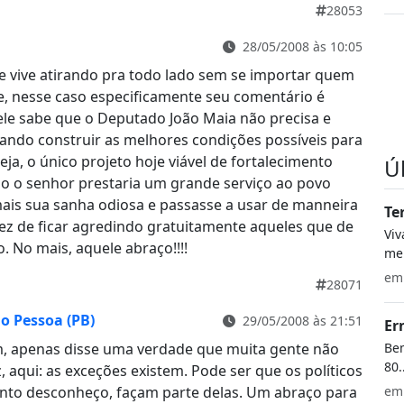
28053
28/05/2008 às 10:05
le vive atirando pra todo lado sem se importar quem
e, nesse caso especificamente seu comentário é
 ele sabe que o Deputado João Maia não precisa e
tando construir as melhores condições possíveis para
seja, o único projeto hoje viável de fortalecimento
Ú
ulo o senhor prestaria um grande serviço ao povo
ais sua sanha odiosa e passasse a usar de manneira
Te
vez de ficar agredindo gratuitamente aqueles que de
Vi
. No mais, aquele abraço!!!!
meu
e
28071
ão Pessoa (PB)
29/05/2008 às 21:51
Er
Bem
m, apenas disse uma verdade que muita gente não
80.
z, aqui: as exceções existem. Pode ser que os políticos
e
ento desconheço, façam parte delas. Um abraço para