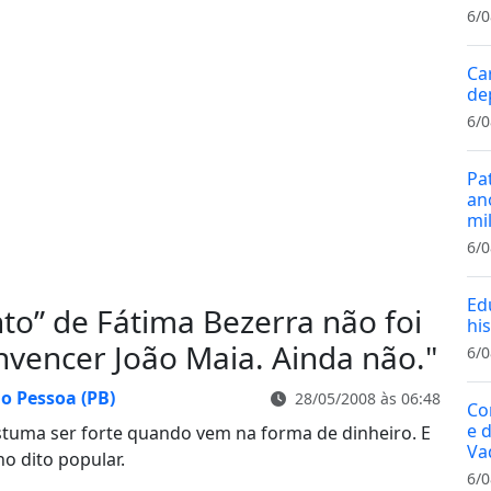
6/0
Ca
de
6/0
Pa
an
mi
6/0
Ed
to” de Fátima Bezerra não foi
hi
onvencer João Maia. Ainda não.
"
6/0
ão Pessoa (PB)
28/05/2008 às 06:48
Co
e 
costuma ser forte quando vem na forma de dinheiro. E
Va
o dito popular.
6/0