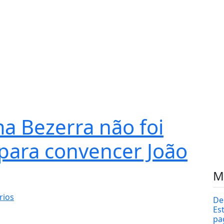
ma Bezerra não foi
e para convencer João
M
rios
De
Es
pa