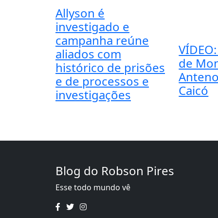
Allyson é
investigado e
campanha reúne
VÍDEO:
aliados com
de Mo
histórico de prisões
Anteno
e de processos e
Caicó
investigações
Blog do Robson Pires
Esse todo mundo vê