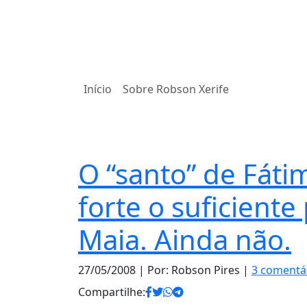
Início
Sobre Robson Xerife
Notas
O “santo” de Fáti
forte o suficient
Maia. Ainda não.
27/05/2008
| Por: Robson Pires |
3 comentá
Compartilhe: