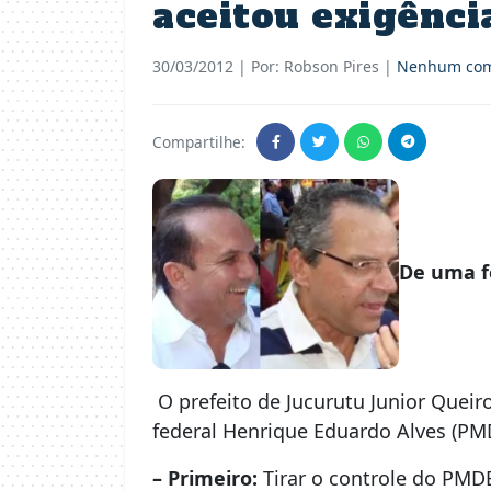
aceitou exigênci
30/03/2012
| Por: Robson Pires |
Nenhum com
Compartilhe:
De uma f
O prefeito de Jucurutu Junior Queir
federal Henrique Eduardo Alves (PMD
– Primeiro:
Tirar o controle do PMD