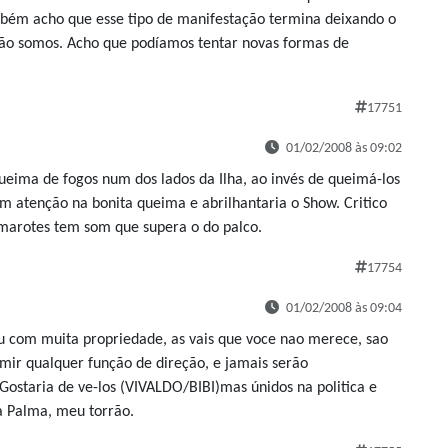
mbém acho que esse tipo de manifestação termina deixando o
ão somos. Acho que podíamos tentar novas formas de
17751
01/02/2008 às 09:02
ueima de fogos num dos lados da Ilha, ao invés de queimá-los
am atenção na bonita queima e abrilhantaria o Show. Critico
marotes tem som que supera o do palco.
17754
01/02/2008 às 09:04
ou com muita propriedade, as vais que voce nao merece, sao
mir qualquer função de direção, e jamais serão
. Gostaria de ve-los (VIVALDO/BIBI)mas únidos na politica e
a Palma, meu torrão.