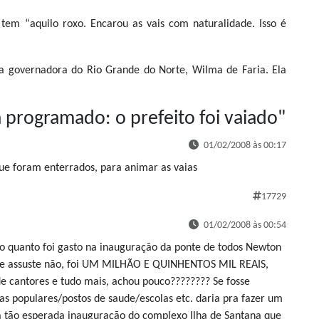
em “aquilo roxo. Encarou as vais com naturalidade. Isso é
 a governadora do Rio Grande do Norte, Wilma de Faria. Ela
a programado: o prefeito foi vaiado
"
01/02/2008 às 00:17
 que foram enterrados, para animar as vaias
17729
01/02/2008 às 00:54
o quanto foi gasto na inauguração da ponte de todos Newton
 se assuste não, foi UM MILHÃO E QUINHENTOS MIL REAIS,
de cantores e tudo mais, achou pouco???????? Se fosse
as populares/postos de saude/escolas etc. daria pra fazer um
a tão esperada inauguração do complexo Ilha de Santana que