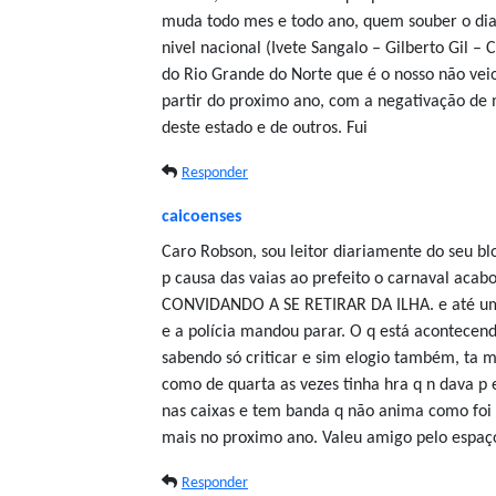
muda todo mes e todo ano, quem souber o di
nivel nacional (Ivete Sangalo – Gilberto Gil –
do Rio Grande do Norte que é o nosso não vei
partir do proximo ano, com a negativação de m
deste estado e de outros. Fui
Responder
caicoenses
Caro Robson, sou leitor diariamente do seu b
p causa das vaias ao prefeito o carnaval aca
CONVIDANDO A SE RETIRAR DA ILHA. e até u
e a polícia mandou parar. O q está acontecen
sabendo só criticar e sim elogio também, ta 
como de quarta as vezes tinha hra q n dava p
nas caixas e tem banda q não anima como foi 
mais no proximo ano. Valeu amigo pelo espaço 
Responder