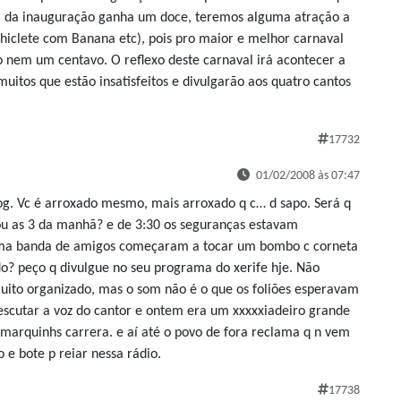
a da inauguração ganha um doce, teremos alguma atração a
 Chiclete com Banana etc), pois pro maior e melhor carnaval
o nem um centavo. O reflexo deste carnaval irá acontecer a
uitos que estão insatisfeitos e divulgarão aos quatro cantos
17732
01/02/2008 às 07:47
log. Vc é arroxado mesmo, mais arroxado q c… d sapo. Será q
bou as 3 da manhã? e de 3:30 os seguranças estavam
ma banda de amigos começaram a tocar um bombo c corneta
do? peço q divulgue no seu programa do xerife hje. Não
muito organizado, mas o som não é o que os foliões esperavam
 escutar a voz do cantor e ontem era um xxxxxiadeiro grande
marquinhs carrera. e aí até o povo de fora reclama q n vem
e bote p reiar nessa rádio.
17738