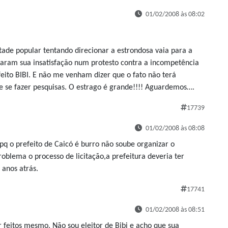
01/02/2008 às 08:02
tade popular tentando direcionar a estrondosa vaia para a
aram sua insatisfação num protesto contra a incompetência
feito BIBI. E não me venham dizer que o fato não terá
de se fazer pesquisas. O estrago é grande!!!! Aguardemos….
17739
01/02/2008 às 08:08
pq o prefeito de Caicó é burro não soube organizar o
roblema o processo de licitação,a prefeitura deveria ter
 anos atrás.
17741
01/02/2008 às 08:51
feitos mesmo. Não sou eleitor de Bibi e acho que sua