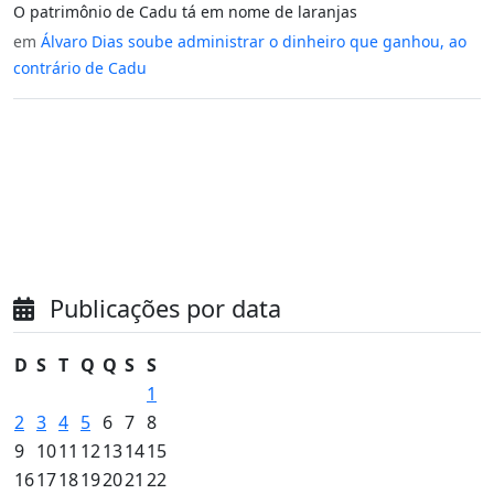
O patrimônio de Cadu tá em nome de laranjas
em
Álvaro Dias soube administrar o dinheiro que ganhou, ao
contrário de Cadu
Publicações por data
D
S
T
Q
Q
S
S
1
2
3
4
5
6
7
8
9
10
11
12
13
14
15
16
17
18
19
20
21
22