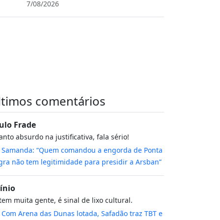
7/08/2026
ltimos comentários
ulo Frade
nto absurdo na justificativa, fala sério!
m
Samanda: “Quem comandou a engorda de Ponta
ra não tem legitimidade para presidir a Arsban”
cínio
tem muita gente, é sinal de lixo cultural.
m
Com Arena das Dunas lotada, Safadão traz TBT e