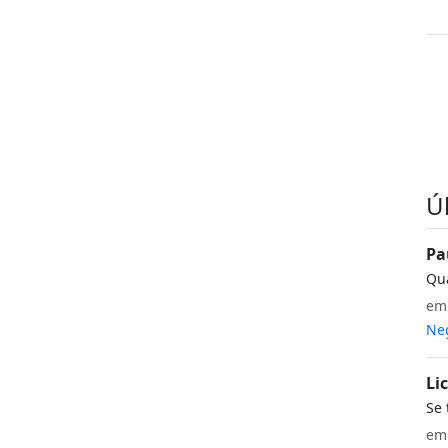
Ú
Pa
Qua
e
Neg
Li
Se 
e