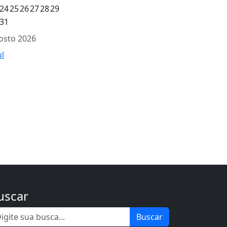
24
25
26
27
28
29
31
osto 2026
ul
uscar
Buscar