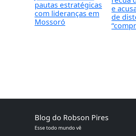
pautas estratégicas
e acus
com lideranças em
de dis
Mossoró
“compr
Blog do Robson Pires
Esse todo mundo vê