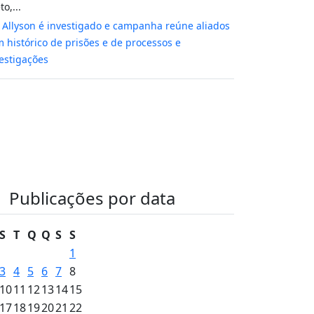
to,...
m
Allyson é investigado e campanha reúne aliados
 histórico de prisões e de processos e
estigações
Publicações por data
S
T
Q
Q
S
S
1
3
4
5
6
7
8
10
11
12
13
14
15
17
18
19
20
21
22