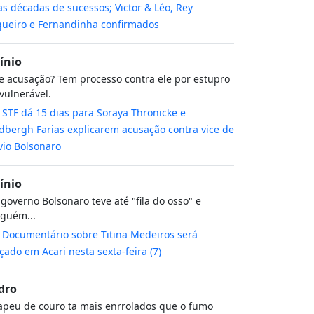
s décadas de sucessos; Victor & Léo, Rey
ueiro e Fernandinha confirmados
cínio
 acusação? Tem processo contra ele por estupro
vulnerável.
m
STF dá 15 dias para Soraya Thronicke e
dbergh Farias explicarem acusação contra vice de
vio Bolsonaro
cínio
governo Bolsonaro teve até "fila do osso" e
guém...
m
Documentário sobre Titina Medeiros será
çado em Acari nesta sexta-feira (7)
dro
peu de couro ta mais enrrolados que o fumo