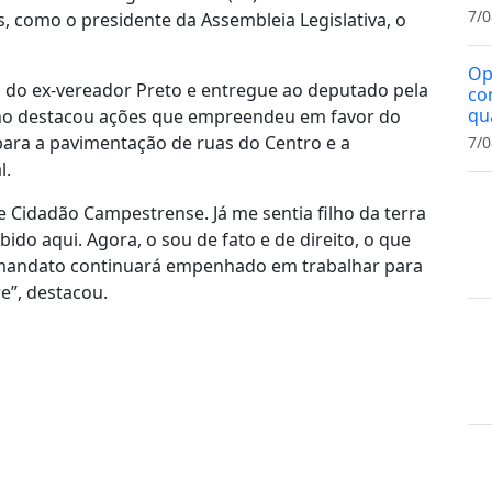
7/0
como o presidente da Assembleia Legislativa, o
Op
a do ex-vereador Preto e entregue ao deputado pela
co
qu
no destacou ações que empreendeu em favor do
ara a pavimentação de ruas do Centro e a
7/0
l.
e Cidadão Campestrense. Já me sentia filho da terra
ido aqui. Agora, o sou de fato e de direito, o que
 mandato continuará empenhado em trabalhar para
e”, destacou.