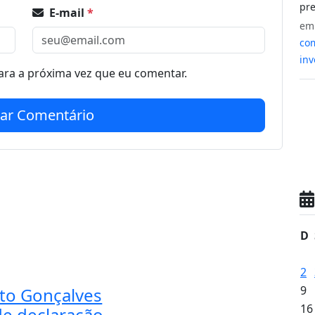
pre
E-mail
*
e
com
inv
ra a próxima vez que eu comentar.
iar Comentário
D
2
9
to Gonçalves
16
de declaração