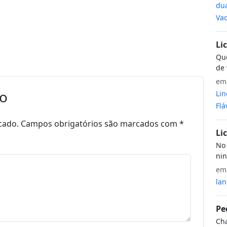
dua
Vaq
Li
Que
de 
e
io
Lin
Flá
cado.
Campos obrigatórios são marcados com
*
Li
No 
nin
e
lan
Pe
Cha