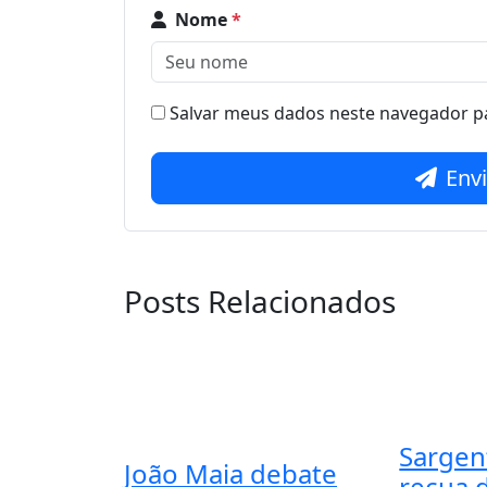
Nome
*
Salvar meus dados neste navegador pa
Env
Posts Relacionados
Sargen
João Maia debate
recua 