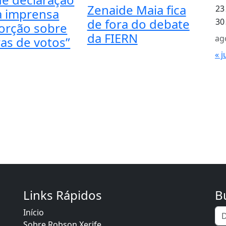
Zenaide Maia fica
23
a imprensa
de fora do debate
30
torção sobre
da FIERN
ag
as de votos”
« j
Links Rápidos
B
Início
Sobre Robson Xerife