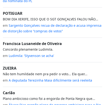
da nominata do PL
POTIGUAR
BOM DIA XERIFE, ISSO QUE O SGT GONÇALVES FALOU NÃO...
em
Sargento Gonçalves recua de declaração e acusa imprensa
de distorção sobre “compras de votos”
Francisca Lusaneide de Oliveira
Concordo plenamente Ludimila.
em
Ludimila: ‘Styvenson se acha’
ZUEIRA
Não tem humildade nem pra pedir o voto... Ela quer...
em
A deputada Terezinha Maia dificilmente será reeleita
Carlão
Plano ambicioso como foi a engorda de Ponta Negra que...
em
Álvaro Dias propõe plano de governo ambicioso para o Rio