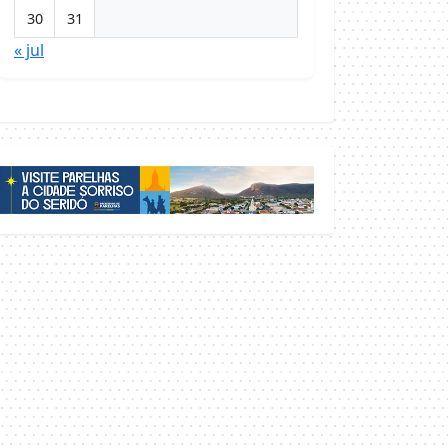
30
31
« jul