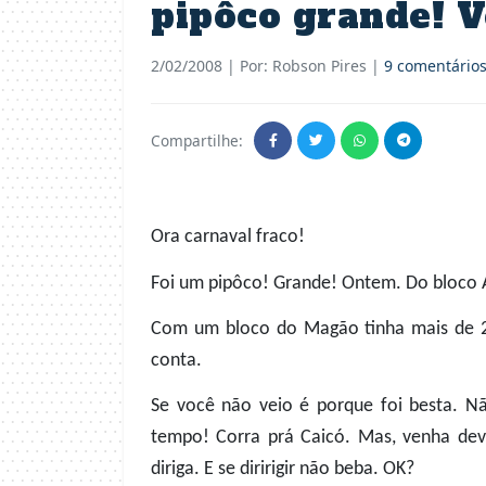
pipôco grande! V
2/02/2008
| Por: Robson Pires |
9 comentário
Compartilhe:
Ora carnaval fraco!
Foi um pipôco! Grande! Ontem. Do bloco A
Com um bloco do Magão tinha mais de 25
conta.
Se você não veio é porque foi besta. N
tempo! Corra prá Caicó. Mas, venha dev
diriga. E se diririgir não beba. OK?