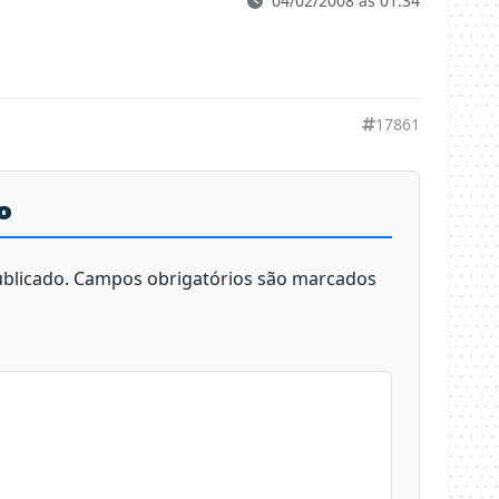
04/02/2008 às 01:34
17861
o
blicado.
Campos obrigatórios são marcados