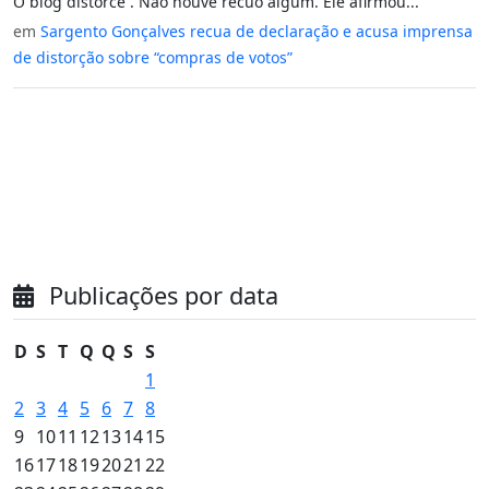
O blog distorce . Não houve recuo algum. Ele afirmou...
em
Sargento Gonçalves recua de declaração e acusa imprensa
de distorção sobre “compras de votos”
Publicações por data
D
S
T
Q
Q
S
S
1
2
3
4
5
6
7
8
9
10
11
12
13
14
15
16
17
18
19
20
21
22