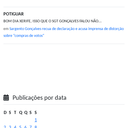
POTIGUAR
BOM DIA XERIFE, ISSO QUE O SGT GONÇALVES FALOU NÃO...
em
Sargento Gonçalves recua de declaração e acusa imprensa de distorção
sobre “compras de votos”
Publicações por data
D
S
T
Q
Q
S
S
1
2
3
4
5
6
7
8