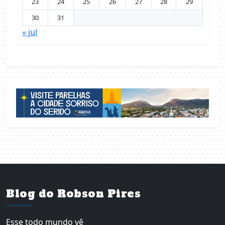
23
24
25
26
27
28
29
30
31
« jul
Blog do Robson Pires
Esse todo mundo vê