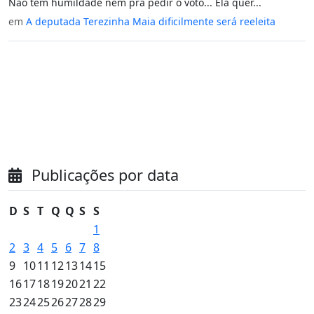
Não tem humildade nem pra pedir o voto... Ela quer...
em
A deputada Terezinha Maia dificilmente será reeleita
Publicações por data
D
S
T
Q
Q
S
S
1
2
3
4
5
6
7
8
9
10
11
12
13
14
15
16
17
18
19
20
21
22
23
24
25
26
27
28
29