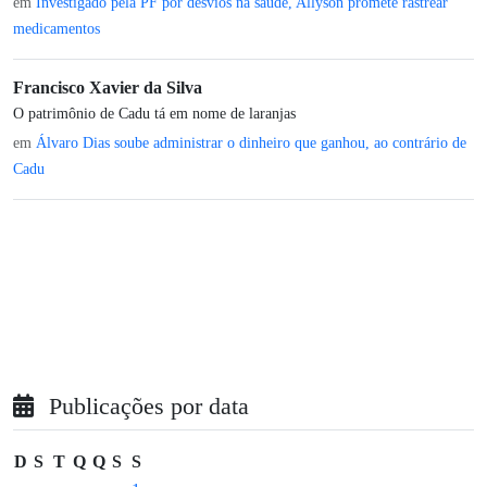
em
Investigado pela PF por desvios na saúde, Allyson promete rastrear
medicamentos
Francisco Xavier da Silva
O patrimônio de Cadu tá em nome de laranjas
em
Álvaro Dias soube administrar o dinheiro que ganhou, ao contrário de
Cadu
Publicações por data
D
S
T
Q
Q
S
S