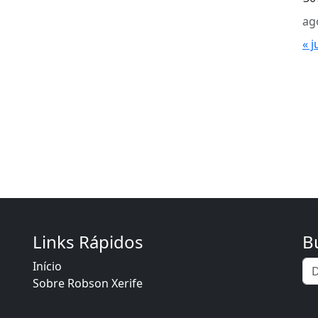
ag
« j
Links Rápidos
B
Início
Sobre Robson Xerife