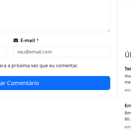
E-mail
*
Ú
ra a próxima vez que eu comentar.
Te
Vi
iar Comentário
meu
e
Er
Bem
80.
e