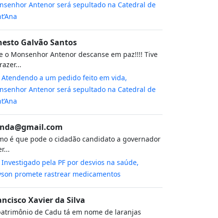
senhor Antenor será sepultado na Catedral de
t’Ana
nesto Galvão Santos
 o Monsenhor Antenor descanse em paz!!!! Tive
razer...
m
Atendendo a um pedido feito em vida,
senhor Antenor será sepultado na Catedral de
t’Ana
nda@gmail.com
o é que pode o cidadão candidato a governador
r...
m
Investigado pela PF por desvios na saúde,
yson promete rastrear medicamentos
ancisco Xavier da Silva
atrimônio de Cadu tá em nome de laranjas