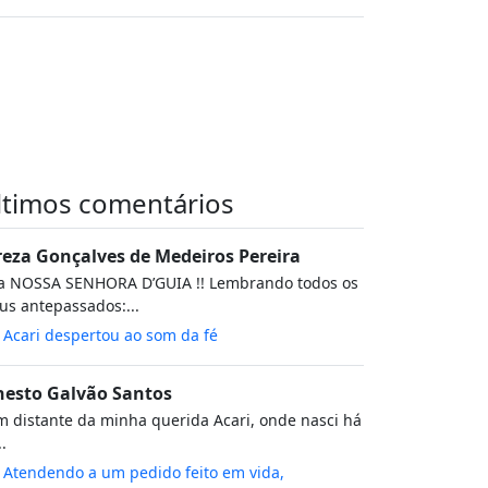
ltimos comentários
reza Gonçalves de Medeiros Pereira
va NOSSA SENHORA D’GUIA !! Lembrando todos os
s antepassados:...
m
Acari despertou ao som da fé
nesto Galvão Santos
 distante da minha querida Acari, onde nasci há
..
m
Atendendo a um pedido feito em vida,