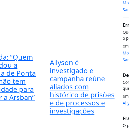
Mon
San
Er
Que
o p
e
Mon
da: “Quem
San
Allyson é
dou a
investigado e
a de Ponta
De
campanha reúne
não tem
Com
aliados com
midade para
que
histórico de prisões
r a Arsban”
e
e de processos e
All
investigações
Fr
O p