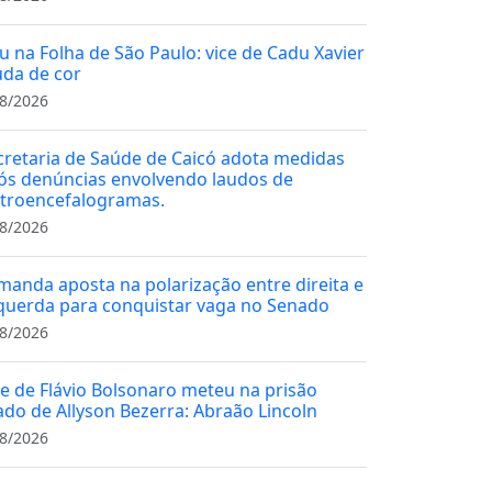
u na Folha de São Paulo: vice de Cadu Xavier
da de cor
8/2026
cretaria de Saúde de Caicó adota medidas
ós denúncias envolvendo laudos de
etroencefalogramas.
8/2026
manda aposta na polarização entre direita e
querda para conquistar vaga no Senado
8/2026
ce de Flávio Bolsonaro meteu na prisão
iado de Allyson Bezerra: Abraão Lincoln
8/2026