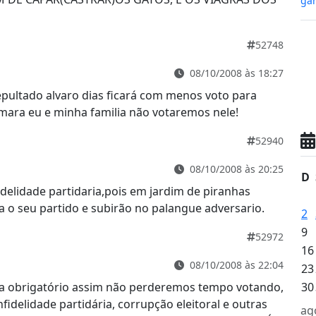
gan
52748
08/10/2008 às 18:27
ultado alvaro dias ficará com menos voto para
camara eu e minha familia não votaremos nele!
52940
08/10/2008 às 20:25
D
delidade partidaria,pois em jardim de piranhas
a o seu partido e subirão no palangue adversario.
2
9
52972
16
08/10/2008 às 22:04
23
eja obrigatório assim não perderemos tempo votando,
30
fidelidade partidária, corrupção eleitoral e outras
ag