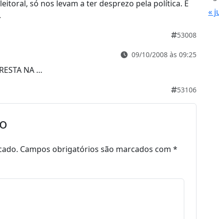
itoral, só nos levam a ter desprezo pela política. É
« j
.
53008
09/10/2008 às 09:25
RESTA NA …
53106
io
cado.
Campos obrigatórios são marcados com
*