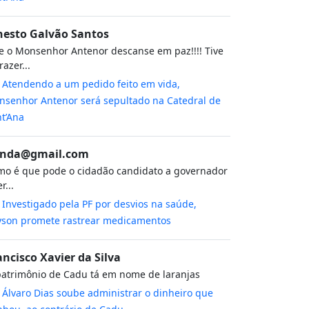
nesto Galvão Santos
 o Monsenhor Antenor descanse em paz!!!! Tive
razer...
m
Atendendo a um pedido feito em vida,
senhor Antenor será sepultado na Catedral de
t’Ana
nda@gmail.com
o é que pode o cidadão candidato a governador
r...
m
Investigado pela PF por desvios na saúde,
yson promete rastrear medicamentos
ancisco Xavier da Silva
atrimônio de Cadu tá em nome de laranjas
m
Álvaro Dias soube administrar o dinheiro que