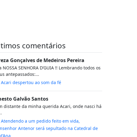
ltimos comentários
reza Gonçalves de Medeiros Pereira
va NOSSA SENHORA D’GUIA !! Lembrando todos os
s antepassados:...
m
Acari despertou ao som da fé
nesto Galvão Santos
 distante da minha querida Acari, onde nasci há
..
m
Atendendo a um pedido feito em vida,
senhor Antenor será sepultado na Catedral de
t’Ana