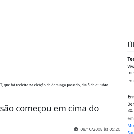
Ú
Te
Vi
meu
e
T, que foi reeleito na eleição de domingo passado, dia 5 de outubro.
Er
Bem
ssão começou em cima do
80.
e
Mon
08/10/2008 às 05:26
San