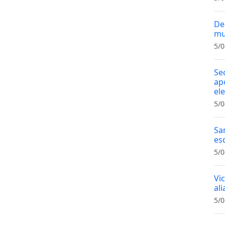
De
mu
5/0
Se
ap
el
5/0
Sa
es
5/0
Vi
al
5/0