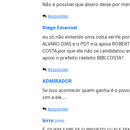
Não é possível que álvaro deixe por m
Responder
Diego Emanoel
eu só não entendo uma coisa xerife por
ALVARO DIAS e o PDT iria apoia ROBERT
COSTA,por que ele não se candidatou em
apoio o prefeito reeleito BIBI COSTA?
Responder
ADMIRADOR
Se isso acontecer quem ganha é o povo,
sim a ele….
Responder
birro
(
site
)
É, QUEM SABE SE O PROJETO Q/ ELE T