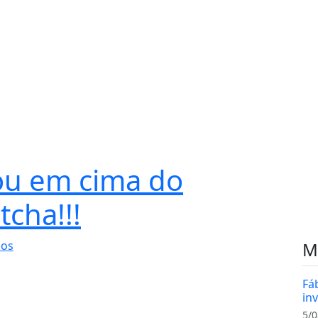
ou em cima do
tcha!!!
ios
M
Fá
in
5/0