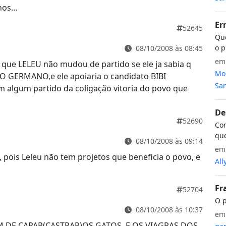
enos…
Er
52645
Que
o p
08/10/2008 às 08:45
e
 que LELEU não mudou de partido se ele ja sabia q
Mon
O GERMANO,e ele apoiaria o candidato BIBI
San
 algum partido da coligação vitoria do povo que
De
52690
Com
que
08/10/2008 às 09:14
e
 pois Leleu não tem projetos que beneficia o povo, e
All
Fr
52704
O p
08/10/2008 às 10:37
e
EM DE CAPAR(CASTRAR)OS GATOS, E OS VIAGRAS DOS