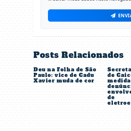
ENVI
Posts Relacionados
Deu na Folha de São
Secreta
Paulo: vice de Cadu
de Caic
Xavier muda de cor
medida
denúnc
envolv
de
eletro