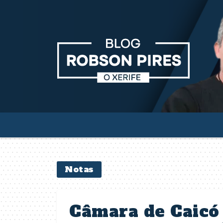
Notas
Câmara de Caicó