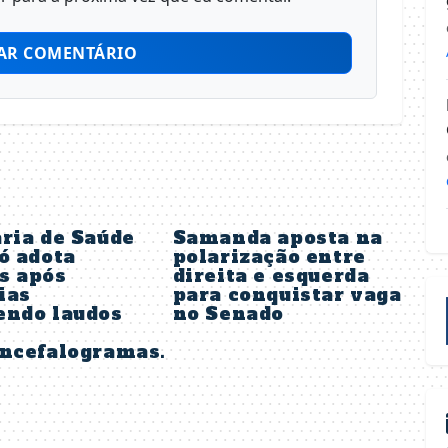
AR COMENTÁRIO
ria de Saúde
Samanda aposta na
ó adota
polarização entre
s após
direita e esquerda
ias
para conquistar vaga
endo laudos
no Senado
encefalogramas.