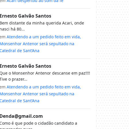
em
Acari despertou ao som da fé
Ernesto Galvão Santos
Bem distante da minha querida Acari, onde
nasci há 80...
em
Atendendo a um pedido feito em vida,
Monsenhor Antenor será sepultado na
Catedral de Sant’Ana
Ernesto Galvão Santos
Que o Monsenhor Antenor descanse em paz!!!!
Tive o prazer...
em
Atendendo a um pedido feito em vida,
Monsenhor Antenor será sepultado na
Catedral de Sant’Ana
Denda@gmail.com
Como é que pode o cidadão candidato a