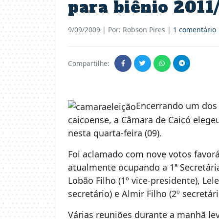
para biênio 2011
9/09/2009
| Por: Robson Pires |
1 comentário
Compartilhe:
Encerrando um dos 
caicoense, a Câmara de Caicó elegeu
nesta quarta-feira (09).
Foi aclamado com nove votos favorá
atualmente ocupando a 1ª Secretári
Lobão Filho (1º vice-presidente), Lel
secretário) e Almir Filho (2º secretári
Várias reuniões durante a manhã le