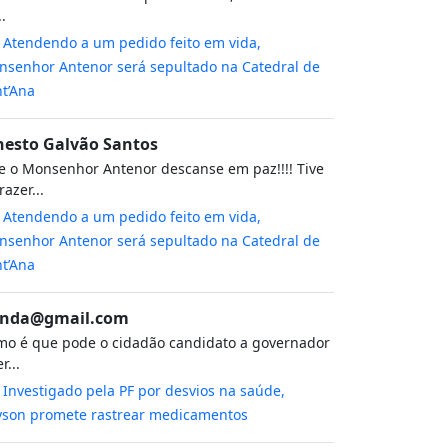
..
m
Atendendo a um pedido feito em vida,
senhor Antenor será sepultado na Catedral de
t’Ana
nesto Galvão Santos
 o Monsenhor Antenor descanse em paz!!!! Tive
razer...
m
Atendendo a um pedido feito em vida,
senhor Antenor será sepultado na Catedral de
t’Ana
nda@gmail.com
o é que pode o cidadão candidato a governador
r...
m
Investigado pela PF por desvios na saúde,
yson promete rastrear medicamentos