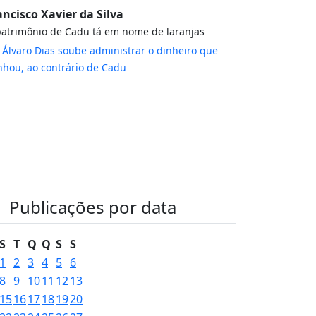
ancisco Xavier da Silva
atrimônio de Cadu tá em nome de laranjas
m
Álvaro Dias soube administrar o dinheiro que
hou, ao contrário de Cadu
Publicações por data
S
T
Q
Q
S
S
1
2
3
4
5
6
8
9
10
11
12
13
15
16
17
18
19
20