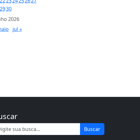
22
23
24
25
26
27
29
30
nho 2026
maio
jul »
uscar
Buscar