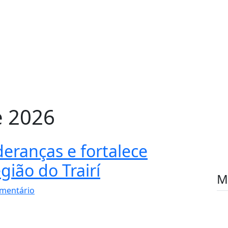
e 2026
deranças e fortalece
gião do Trairí
M
mentário