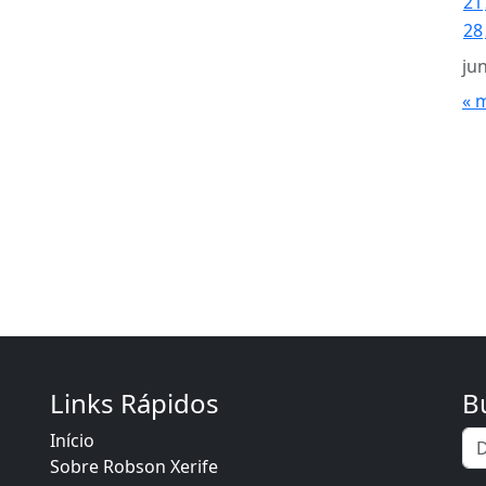
21
28
ju
« 
Links Rápidos
B
Início
Sobre Robson Xerife