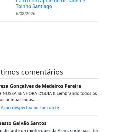
Caicó com apoio de Dr. Tadeu e
Toinho Santiago
6/08/2026
ltimos comentários
reza Gonçalves de Medeiros Pereira
va NOSSA SENHORA D’GUIA !! Lembrando todos os
s antepassados:...
m
Acari despertou ao som da fé
nesto Galvão Santos
 distante da minha querida Acari, onde nasci há