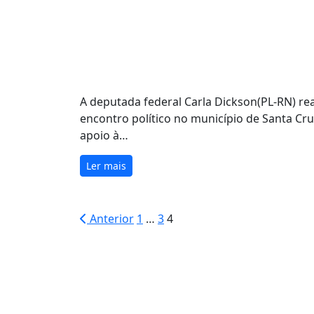
A deputada federal Carla Dickson(PL-RN) re
encontro político no município de Santa Cru
apoio à…
Ler mais
Paginação
Anterior
1
…
3
4
de
posts