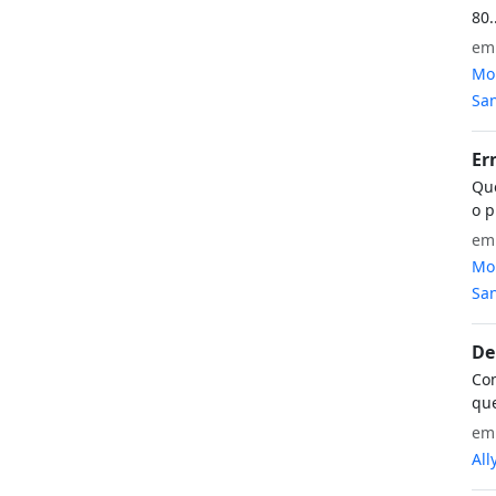
80.
e
Mon
San
Er
Que
o p
e
Mon
San
De
Com
que
e
All