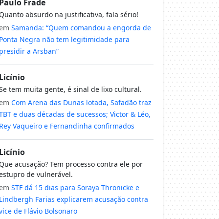
Paulo Frade
Quanto absurdo na justificativa, fala sério!
em
Samanda: “Quem comandou a engorda de
Ponta Negra não tem legitimidade para
presidir a Arsban”
Licínio
Se tem muita gente, é sinal de lixo cultural.
em
Com Arena das Dunas lotada, Safadão traz
TBT e duas décadas de sucessos; Victor & Léo,
Rey Vaqueiro e Fernandinha confirmados
Licínio
Que acusação? Tem processo contra ele por
estupro de vulnerável.
em
STF dá 15 dias para Soraya Thronicke e
Lindbergh Farias explicarem acusação contra
vice de Flávio Bolsonaro