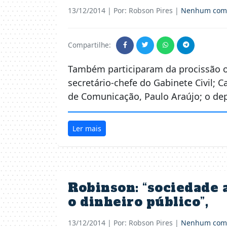
13/12/2014
| Por: Robson Pires |
Nenhum come
Compartilhe:
Também participaram da procissão o 
secretário-chefe do Gabinete Civil; 
de Comunicação, Paulo Araújo; o de
Ler mais
Robinson: “sociedade 
o dinheiro público”,
13/12/2014
| Por: Robson Pires |
Nenhum come