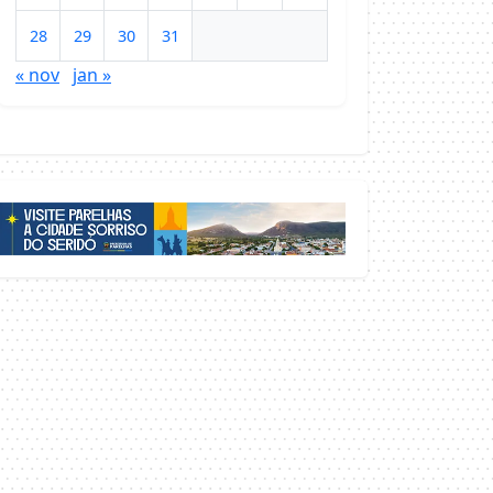
28
29
30
31
« nov
jan »