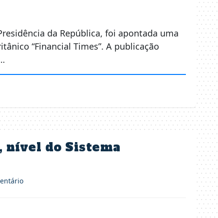
 Presidência da República, foi apontada uma
itânico “Financial Times”. A publicação
o…
 nível do Sistema
ntário