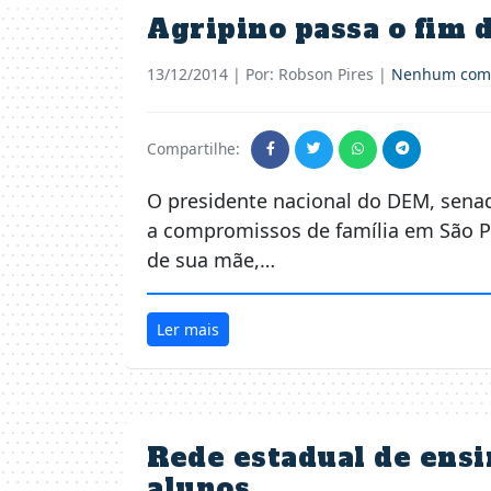
Agripino passa o fim 
13/12/2014
| Por: Robson Pires |
Nenhum come
Compartilhe:
O presidente nacional do DEM, senad
a compromissos de família em São Pau
de sua mãe,…
Ler mais
Rede estadual de ensi
alunos