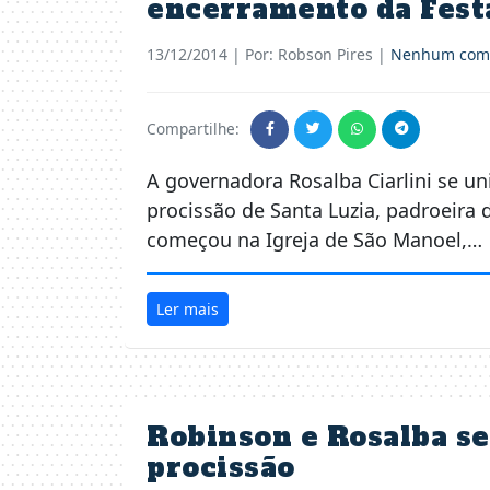
encerramento da Festa
13/12/2014
| Por: Robson Pires |
Nenhum come
Compartilhe:
A governadora Rosalba Ciarlini se u
procissão de Santa Luzia, padroeira 
começou na Igreja de São Manoel,…
Ler mais
Robinson e Rosalba s
procissão