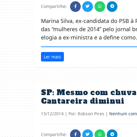
Compartilhe:
Marina Silva, ex-candidata do PSB à
das “mulheres de 2014” pelo jornal br
elogia a ex-ministra e a define com
Ler mais
SP: Mesmo com chuva,
Cantareira diminui
13/12/2014
| Por: Robson Pires |
Nenhum come
Compartilhe: