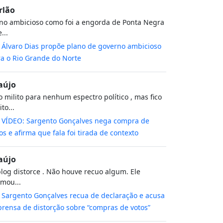
rlão
no ambicioso como foi a engorda de Ponta Negra
...
m
Álvaro Dias propõe plano de governo ambicioso
a o Rio Grande do Norte
aújo
 milito para nenhum espectro político , mas fico
to...
m
VÍDEO: Sargento Gonçalves nega compra de
os e afirma que fala foi tirada de contexto
aújo
log distorce . Não houve recuo algum. Ele
rmou...
m
Sargento Gonçalves recua de declaração e acusa
rensa de distorção sobre “compras de votos”