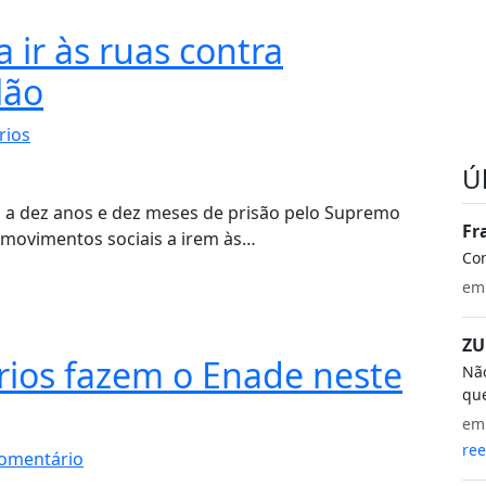
 ir às ruas contra
lão
rios
Ú
o a dez anos e dez meses de prisão pelo Supremo
Fr
 movimentos sociais a irem às…
Co
e
ZU
ários fazem o Enade neste
Não
que
e
ree
omentário