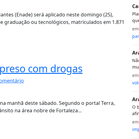
Ca
Pla
tes (Enade) será aplicado neste domingo (25),
que
de graduação ou tecnológicos, matriculados em 1.871
e
par
Ar
Não
 preso com drogas
mui
e
omentário
vot
Ar
o na manhã deste sábado. Segundo o portal Terra,
O b
ânsito na área nobre de Fortaleza…
afi
e
imp