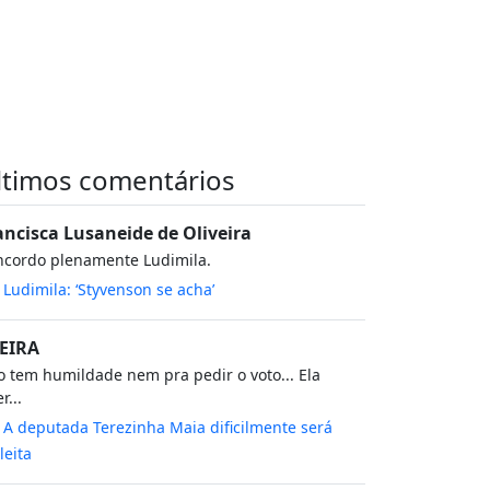
ltimos comentários
ancisca Lusaneide de Oliveira
ncordo plenamente Ludimila.
m
Ludimila: ‘Styvenson se acha’
EIRA
 tem humildade nem pra pedir o voto... Ela
r...
m
A deputada Terezinha Maia dificilmente será
leita