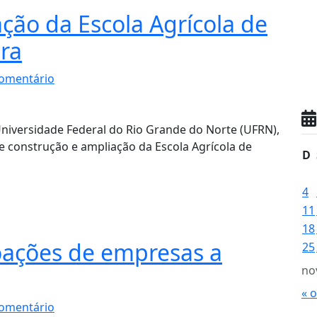
ão da Escola Agrícola de
ira
omentário
Universidade Federal do Rio Grande do Norte (UFRN),
e construção e ampliação da Escola Agrícola de
D
4
11
18
oações de empresas a
25
no
« 
omentário