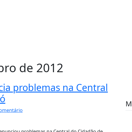
bro de 2012
cia problemas na Central
ró
M
omentário
denunciou problemas na Central do Cidadão de