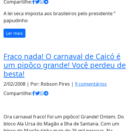
Compartilhe:
A lei seca imposta aos brasileiros pelo presidente “
papudinho
Ler mais
Fraco nada! O carnaval de Caicó é
um pipôco grande! Você perdeu de
besta!
2/02/2008
| Por: Robson Pires |
9 comentários
Compartilhe:
Ora carnaval fraco! Foi um pipôco! Grande! Ontem. Do
bloco Ala Ursa do Magão a Ilha de Santana. Com um
bloco do Magão tinha mais de 25 mil pessoas. Na…